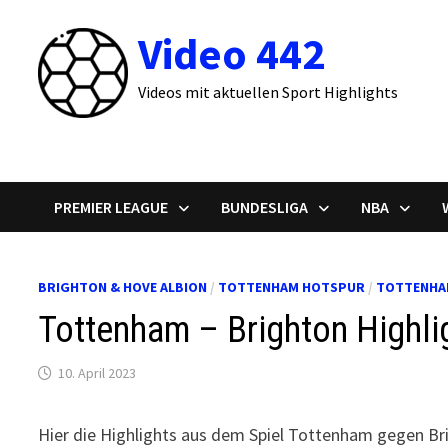
Zum
Video 442
Inhalt
springen
Videos mit aktuellen Sport Highlights
PREMIER LEAGUE
BUNDESLIGA
NBA
BRIGHTON & HOVE ALBION
/
TOTTENHAM HOTSPUR
/
TOTTENHA
Tottenham – Brighton Highli
10. April 2023
Hier die Highlights aus dem Spiel Tottenham gegen Br