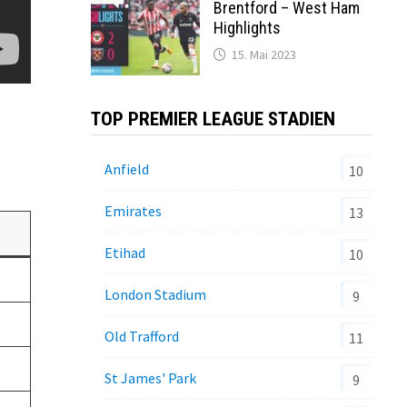
Brentford – West Ham
Highlights
15. Mai 2023
TOP PREMIER LEAGUE STADIEN
Anfield
10
Emirates
13
Etihad
10
London Stadium
9
Old Trafford
11
St James' Park
9