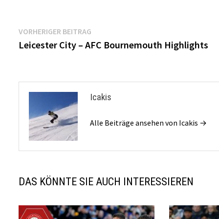
Beitragsnavigation
Vorheriger
VORHERIGER BEITRAG
Beitrag:
Leicester City – AFC Bournemouth Highlights
Icakis
Alle Beiträge ansehen von Icakis →
DAS KÖNNTE SIE AUCH INTERESSIEREN