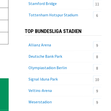
Stamford Bridge
11
Tottenham Hotspur Stadium
6
TOP BUNDESLIGA STADIEN
Allianz Arena
9
Deutsche Bank Park
8
Olympiastadion Berlin
8
Signal Iduna Park
10
Veltins-Arena
9
Weserstadion
9