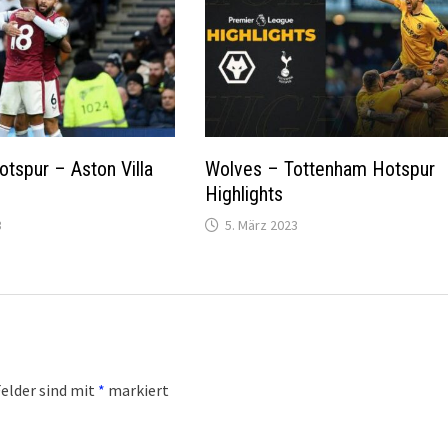
tspur – Aston Villa
Wolves – Tottenham Hotspur
Highlights
3
5. März 2023
Felder sind mit
*
markiert