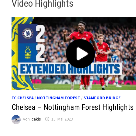
Video Highlights
FC CHELSEA
/
NOTTINGHAM FOREST
/
STAMFORD BRIDGE
Chelsea – Nottingham Forest Highlights
von
Icakis
15. Mai 2023