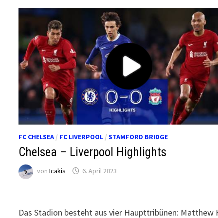
FC CHELSEA
/
FC LIVERPOOL
/
STAMFORD BRIDGE
Chelsea – Liverpool Highlights
von
Icakis
6. April 2023
Das Stadion besteht aus vier Haupttribünen: Matthew 