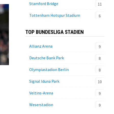
Stamford Bridge
11
Tottenham Hotspur Stadium
6
TOP BUNDESLIGA STADIEN
Allianz Arena
9
Deutsche Bank Park
8
Olympiastadion Berlin
8
Signal Iduna Park
10
Veltins-Arena
9
Weserstadion
9