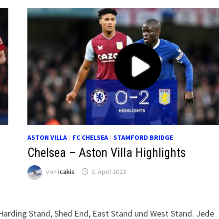
ASTON VILLA
/
FC CHELSEA
/
STAMFORD BRIDGE
Chelsea – Aston Villa Highlights
von
Icakis
3. April 2023
Harding Stand, Shed End, East Stand und West Stand. Jede