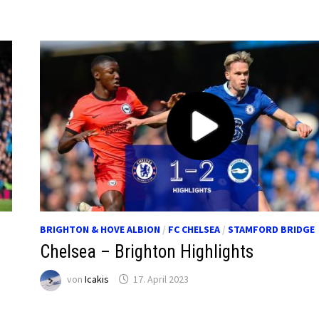
BRIGHTON & HOVE ALBION
/
FC CHELSEA
/
STAMFORD BRIDGE
Chelsea – Brighton Highlights
von
Icakis
17. April 2023