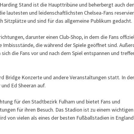
 Harding Stand ist die Haupttribüne und beherbergt auch de
die lautesten und leidenschaftlichsten Chelsea-Fans reservier
h Sitzplätze und sind für das allgemeine Publikum gedacht.
chtungen, darunter einen Club-Shop, in dem die Fans offizie
 Imbissstände, die während der Spiele geöffnet sind. Auße
 sich die Fans vor und nach dem Spiel entspannen und treffe
rd Bridge Konzerte und andere Veranstaltungen statt. In de
y und Ed Sheeran auf.
chtung für den Stadtbezirk Fulham und bietet Fans und
ungen für ihren Besuch. Das Stadion ist zu einem wichtigen
rd von vielen als eines der besten Fußballstadien in England