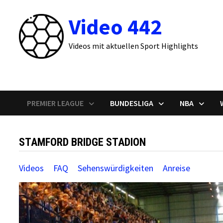
Zum
Video 442
Inhalt
springen
Videos mit aktuellen Sport Highlights
PREMIER LEAGUE
BUNDESLIGA
NBA
STAMFORD BRIDGE STADION
Videos
FAQ
Sehenswürdigkeiten
Anreise