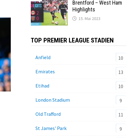
Brentford – West Ham
Highlights
15. Mai 2023
TOP PREMIER LEAGUE STADIEN
Anfield
10
Emirates
13
Etihad
10
London Stadium
9
Old Trafford
11
St James' Park
9