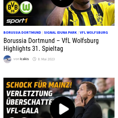
BORUSSIA DORTMUND
/
SIGNAL IDUNA PARK
/
VFL WOLFSBURG
Borussia Dortmund – VfL Wolfsburg
Highlights 31. Spieltag
von
Icakis
8. Mai 2023