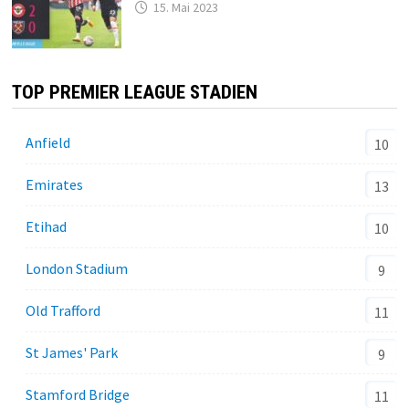
15. Mai 2023
TOP PREMIER LEAGUE STADIEN
Anfield
10
Emirates
13
Etihad
10
London Stadium
9
Old Trafford
11
St James' Park
9
Stamford Bridge
11