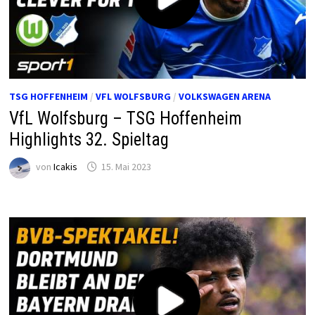
TSG HOFFENHEIM
/
VFL WOLFSBURG
/
VOLKSWAGEN ARENA
VfL Wolfsburg – TSG Hoffenheim
Highlights 32. Spieltag
von
Icakis
15. Mai 2023