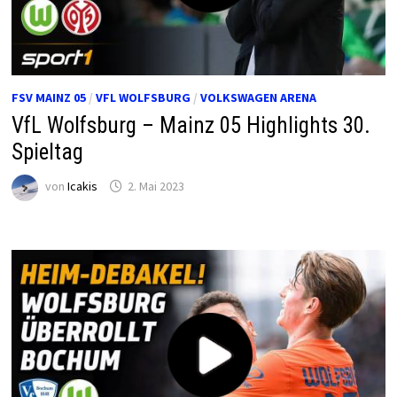
FSV MAINZ 05
/
VFL WOLFSBURG
/
VOLKSWAGEN ARENA
VfL Wolfsburg – Mainz 05 Highlights 30.
Spieltag
von
Icakis
2. Mai 2023