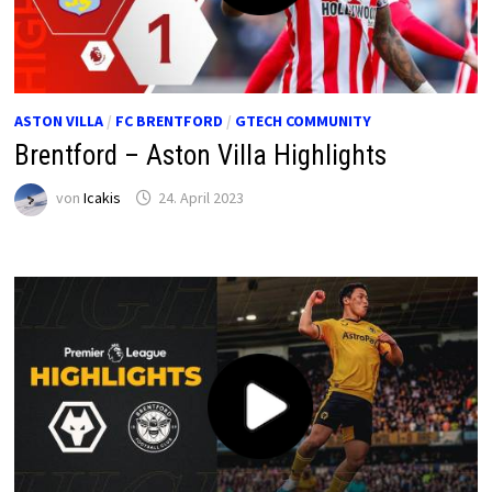
ASTON VILLA
/
FC BRENTFORD
/
GTECH COMMUNITY
Brentford – Aston Villa Highlights
von
Icakis
24. April 2023