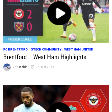
FC BRENTFORD
/
GTECH COMMUNITY
/
WEST HAM UNITED
Brentford – West Ham Highlights
von
Icakis
15. Mai 2023