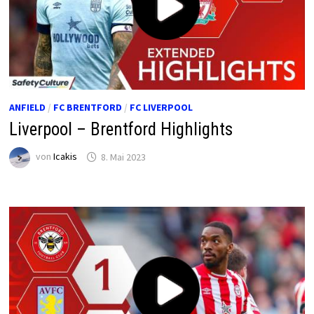
ANFIELD
/
FC BRENTFORD
/
FC LIVERPOOL
Liverpool – Brentford Highlights
von
Icakis
8. Mai 2023