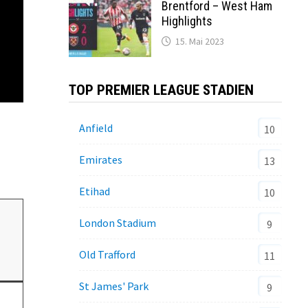
Brentford – West Ham
Highlights
15. Mai 2023
TOP PREMIER LEAGUE STADIEN
Anfield
10
Emirates
13
Etihad
10
London Stadium
9
Old Trafford
11
St James' Park
9