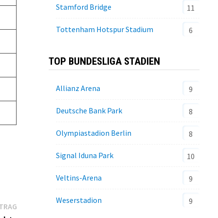
Stamford Bridge
11
Tottenham Hotspur Stadium
6
TOP BUNDESLIGA STADIEN
Allianz Arena
9
Deutsche Bank Park
8
Olympiastadion Berlin
8
Signal Iduna Park
10
Veltins-Arena
9
Weserstadion
9
Nächster
ITRAG