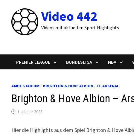
Zum
Video 442
Inhalt
springen
Videos mit aktuellen Sport Highlights
PREMIER LEAGUE
BUNDESLIGA
NBA
AMEX STADIUM
/
BRIGHTON & HOVE ALBION
/
FC ARSENAL
Brighton & Hove Albion – Ars
1. Januar 2023
Hier die Highlights aus dem Spiel Brighton & Hove Alb