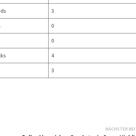
rds
3
s
0
0
cks
4
3
NÄCHSTER BE