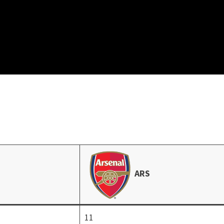
ARS
11