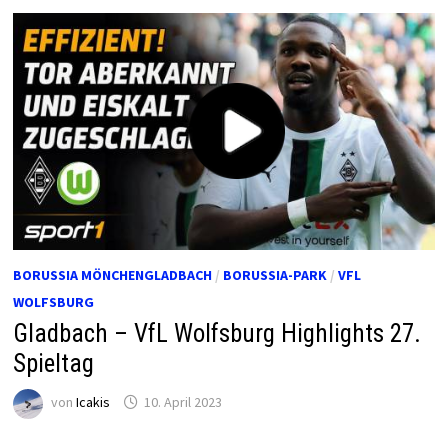
BORUSSIA MÖNCHENGLADBACH
/
BORUSSIA-PARK
/
VFL
WOLFSBURG
Gladbach – VfL Wolfsburg Highlights 27.
Spieltag
von
Icakis
10. April 2023