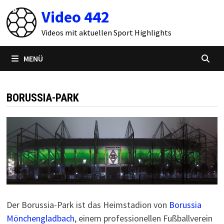
Zum
Video 442
Inhalt
springen
Videos mit aktuellen Sport Highlights
MENÜ
BORUSSIA-PARK
Der Borussia-Park ist das Heimstadion von
Borussia
Mönchengladbach
, einem professionellen Fußballverein