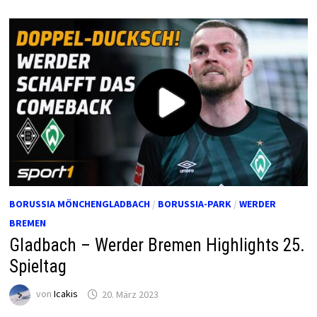
BORUSSIA MÖNCHENGLADBACH
/
BORUSSIA-PARK
/
WERDER
BREMEN
Gladbach – Werder Bremen Highlights 25.
Spieltag
von
Icakis
20. März 2023