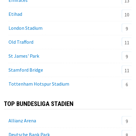
Emirates
13
Etihad
10
London Stadium
9
Old Trafford
11
St James' Park
9
Stamford Bridge
11
Tottenham Hotspur Stadium
6
TOP BUNDESLIGA STADIEN
Allianz Arena
9
Deutsche Bank Park
8