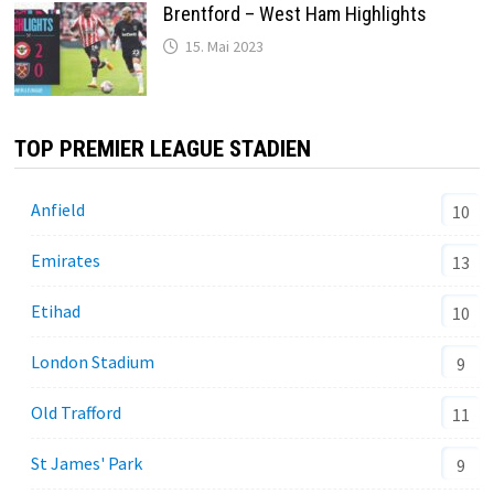
Brentford – West Ham Highlights
15. Mai 2023
TOP PREMIER LEAGUE STADIEN
Anfield
10
Emirates
13
Etihad
10
London Stadium
9
Old Trafford
11
St James' Park
9