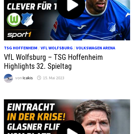
TSG HOFFENHEIM
/
VFL WOLFSBURG
/
VOLKSWAGEN ARENA
VfL Wolfsburg – TSG Hoffenheim
Highlights 32. Spieltag
von
Icakis
15. Mai 2023