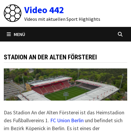
Zum
Video 442
Inhalt
springen
Videos mit aktuellen Sport Highlights
MENÜ
STADION AN DER ALTEN FÖRSTEREI
Das Stadion An der Alten Försterei ist das Heimstadion
des Fußballvereins 1.
FC Union Berlin
und befindet sich
im Bezirk Köpenick in Berlin. Es ist eines der