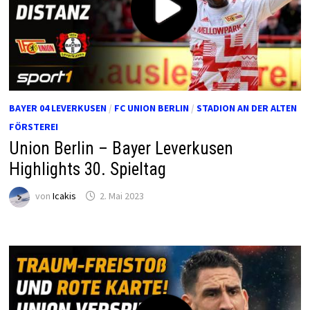
BAYER 04 LEVERKUSEN
/
FC UNION BERLIN
/
STADION AN DER ALTEN
FÖRSTEREI
Union Berlin – Bayer Leverkusen
Highlights 30. Spieltag
von
Icakis
2. Mai 2023