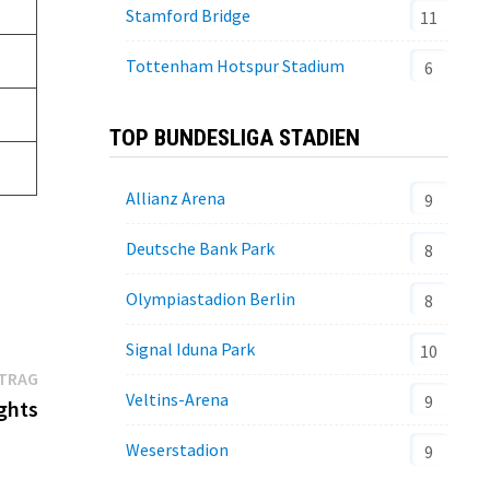
Stamford Bridge
11
Tottenham Hotspur Stadium
6
TOP BUNDESLIGA STADIEN
Allianz Arena
9
Deutsche Bank Park
8
Olympiastadion Berlin
8
Signal Iduna Park
10
Nächster
ITRAG
Veltins-Arena
9
Beitrag:
ghts
Weserstadion
9