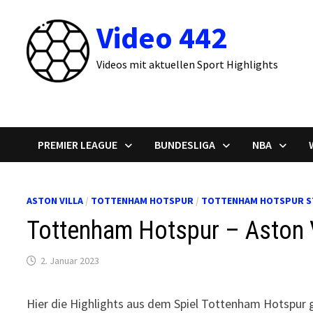
Zum
Video 442
Inhalt
springen
Videos mit aktuellen Sport Highlights
PREMIER LEAGUE
BUNDESLIGA
NBA
ASTON VILLA
/
TOTTENHAM HOTSPUR
/
TOTTENHAM HOTSPUR S
Tottenham Hotspur – Aston V
2. Januar 2023
Hier die Highlights aus dem Spiel Tottenham Hotspur g