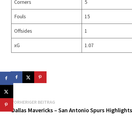
Corners
5
Fouls
15
Offsides
1
xG
1.07
Beitragsnavigation
Vorheriger
VORHERIGER BEITRAG
Beitrag:
Dallas Mavericks – San Antonio Spurs Highlight