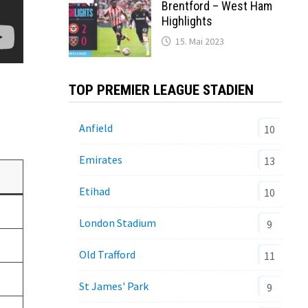
Brentford – West Ham
Highlights
15. Mai 2023
TOP PREMIER LEAGUE STADIEN
Anfield
10
Emirates
13
Etihad
10
London Stadium
9
Old Trafford
11
St James' Park
9