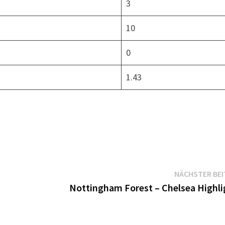
3
10
0
1.43
NÄCHSTER BE
s
Nottingham Forest – Chelsea Highli