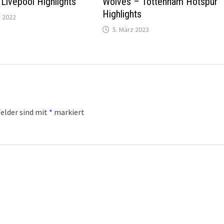
 Livepool Highlights
Wolves – Tottenham Hotspur
Highlights
 2022
5. März 2023
Felder sind mit
*
markiert