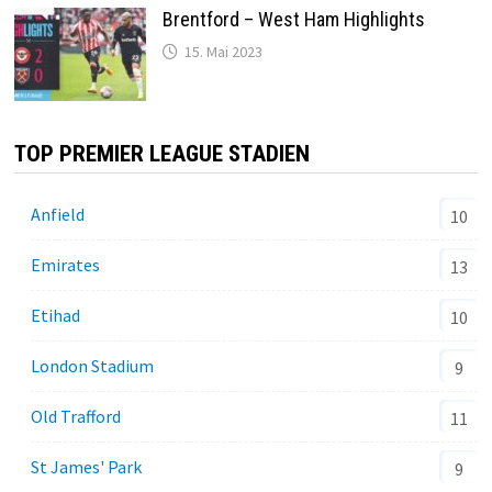
Brentford – West Ham Highlights
15. Mai 2023
TOP PREMIER LEAGUE STADIEN
Anfield
10
Emirates
13
Etihad
10
London Stadium
9
Old Trafford
11
St James' Park
9