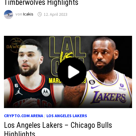
Timberwolves Highlights
von
Icakis
12. April 2023
CRYPTO.COM ARENA
/
LOS ANGELES LAKERS
Los Angeles Lakers – Chicago Bulls
Highlights