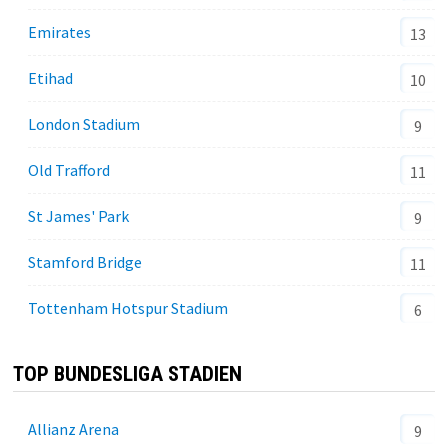
Emirates
13
Etihad
10
London Stadium
9
Old Trafford
11
St James' Park
9
Stamford Bridge
11
Tottenham Hotspur Stadium
6
TOP BUNDESLIGA STADIEN
Allianz Arena
9