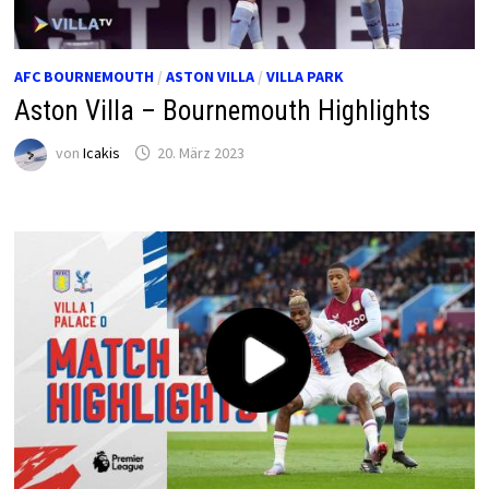
AFC BOURNEMOUTH
/
ASTON VILLA
/
VILLA PARK
Aston Villa – Bournemouth Highlights
von
Icakis
20. März 2023