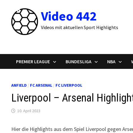
Zum
Video 442
Inhalt
springen
Videos mit aktuellen Sport Highlights
PREMIER LEAGUE
BUNDESLIGA
NBA
ANFIELD
/
FC ARSENAL
/
FC LIVERPOOL
Liverpool – Arsenal Highligh
10. April 2023
Hier die Highlights aus dem Spiel Liverpool gegen Arse