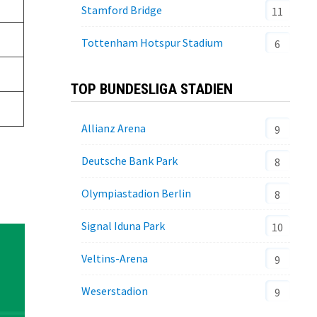
Stamford Bridge
11
Tottenham Hotspur Stadium
6
TOP BUNDESLIGA STADIEN
Allianz Arena
9
Deutsche Bank Park
8
Olympiastadion Berlin
8
Signal Iduna Park
10
Veltins-Arena
9
Weserstadion
9