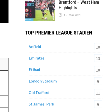
Brentford – West Ham
Highlights
15. Mai 2023
TOP PREMIER LEAGUE STADIEN
Anfield
10
Emirates
13
Etihad
10
London Stadium
9
Old Trafford
11
St James' Park
9