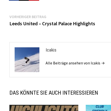
Beitragsnavigation
Vorheriger
VORHERIGER BEITRAG
Beitrag:
Leeds United – Crystal Palace Highlights
Icakis
Alle Beiträge ansehen von Icakis →
DAS KÖNNTE SIE AUCH INTERESSIEREN