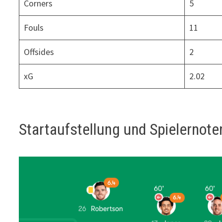
Corners
5
Fouls
11
Offsides
2
xG
2.02
Startaufstellung und Spielernote