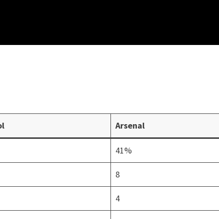
ol
Arsenal
41%
8
4