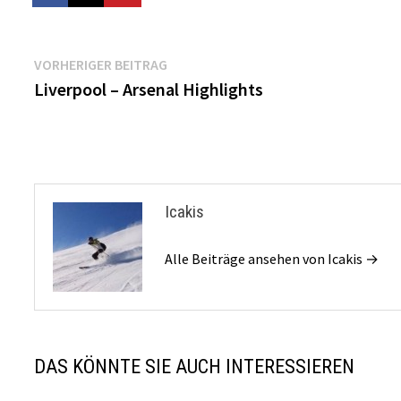
Beitragsnavigation
Vorheriger
VORHERIGER BEITRAG
Beitrag:
Liverpool – Arsenal Highlights
Icakis
Alle Beiträge ansehen von Icakis →
DAS KÖNNTE SIE AUCH INTERESSIEREN