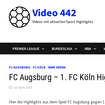
Zum
Video 442
Inhalt
springen
Videos mit aktuellen Sport Highlights
PREMIER LEAGUE
BUNDESLIGA
NBA
FC AUGSBURG
/
FC KÖLN
/
WWK ARENA
FC Augsburg – 1. FC Köln Hig
10. April 2023
Hier die Highlights aus dem Spiel FC Augsburg gegen 1.