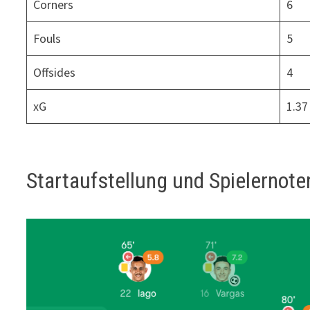
Corners
6
Fouls
5
Offsides
4
xG
1.37
Startaufstellung und Spielernote