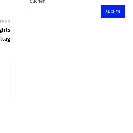
Suchen
SUCHEN
Nächster
ITRAG
Beitrag:
ghts
eltag