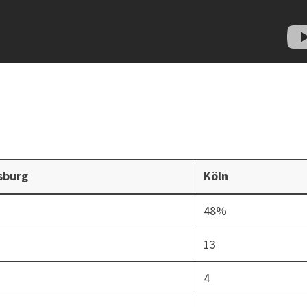
sburg
Köln
%
48%
13
4