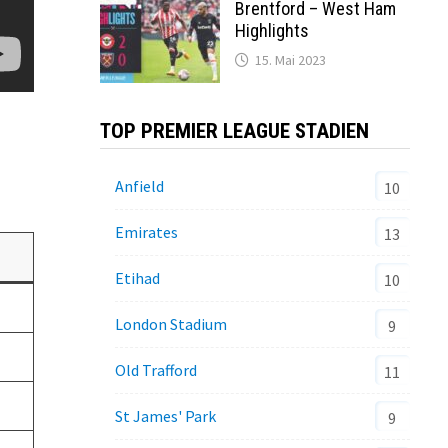
Brentford – West Ham
Highlights
15. Mai 2023
TOP PREMIER LEAGUE STADIEN
Anfield
10
Emirates
13
Etihad
10
London Stadium
9
Old Trafford
11
St James' Park
9