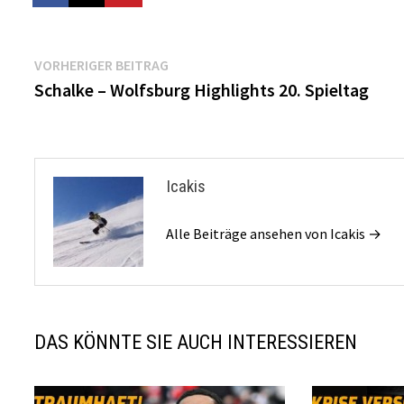
Beitragsnavigation
Vorheriger
VORHERIGER BEITRAG
Beitrag:
Schalke – Wolfsburg Highlights 20. Spieltag
Icakis
Alle Beiträge ansehen von Icakis →
DAS KÖNNTE SIE AUCH INTERESSIEREN