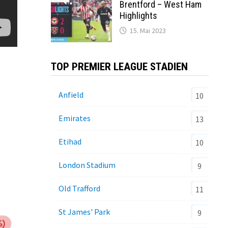
Brentford – West Ham
Highlights
15. Mai 2023
TOP PREMIER LEAGUE STADIEN
Anfield
10
Emirates
13
Etihad
10
London Stadium
9
Old Trafford
11
St James' Park
9