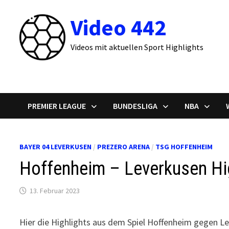
Zum
Video 442
Inhalt
springen
Videos mit aktuellen Sport Highlights
PREMIER LEAGUE
BUNDESLIGA
NBA
BAYER 04 LEVERKUSEN
/
PREZERO ARENA
/
TSG HOFFENHEIM
Hoffenheim – Leverkusen Hig
13. Februar 2023
Hier die Highlights aus dem Spiel Hoffenheim gegen L