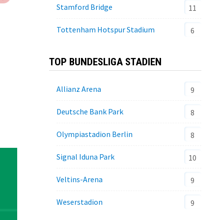
Stamford Bridge
11
Tottenham Hotspur Stadium
6
TOP BUNDESLIGA STADIEN
Allianz Arena
9
Deutsche Bank Park
8
Olympiastadion Berlin
8
Signal Iduna Park
10
Veltins-Arena
9
Weserstadion
9