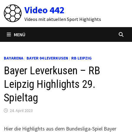
Zum
Video 442
Inhalt
springen
Videos mit aktuellen Sport Highlights
MENÜ
BAYARENA
/
BAYER 04 LEVERKUSEN
/
RB LEIPZIG
Bayer Leverkusen – RB
Leipzig Highlights 29.
Spieltag
24. April 2023
Hier die Highlights aus dem Bundesliga-Spiel Bayer