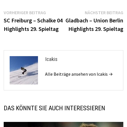
Beitragsnavigation
Vorheriger
N
VORHERIGER BEITRAG
NÄCHSTER BEITRAG
Beitrag:
B
SC Freiburg – Schalke 04
Gladbach – Union Berlin
Highlights 29. Spieltag
Highlights 29. Spieltag
Icakis
Alle Beiträge ansehen von Icakis →
DAS KÖNNTE SIE AUCH INTERESSIEREN