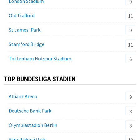
London Stadium
9
Old Trafford
11
St James' Park
9
Stamford Bridge
11
Tottenham Hotspur Stadium
6
TOP BUNDESLIGA STADIEN
Allianz Arena
9
Deutsche Bank Park
8
Olympiastadion Berlin
8
Signal Iduna Park