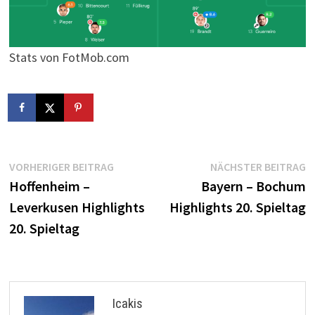
Stats von FotMob.com
Beitragsnavigation
Vorheriger
N
VORHERIGER BEITRAG
NÄCHSTER BEITRAG
Beitrag:
B
Hoffenheim –
Bayern – Bochum
Leverkusen Highlights
Highlights 20. Spieltag
20. Spieltag
Icakis