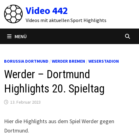
Zum
Video 442
Inhalt
springen
Videos mit aktuellen Sport Highlights
MENÜ
BORUSSIA DORTMUND
/
WERDER BREMEN
/
WESERSTADION
Werder – Dortmund
Highlights 20. Spieltag
13. Februar 2023
Hier die Highlights aus dem Spiel Werder gegen
Dortmund.