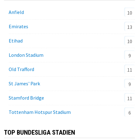
Anfield
10
Emirates
13
Etihad
10
London Stadium
9
Old Trafford
11
St James' Park
9
Stamford Bridge
11
Tottenham Hotspur Stadium
6
TOP BUNDESLIGA STADIEN