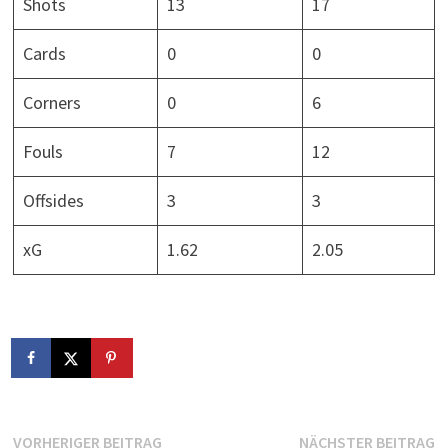
Shots
13
17
Cards
0
0
Corners
0
6
Fouls
7
12
Offsides
3
3
xG
1.62
2.05
Beitragsnavigation
Vorheriger
N
VORHERIGER BEITRAG
NÄCHSTER BEITRAG