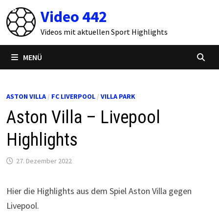
Zum
Video 442
Inhalt
springen
Videos mit aktuellen Sport Highlights
MENÜ
ASTON VILLA
/
FC LIVERPOOL
/
VILLA PARK
Aston Villa – Livepool
Highlights
27. Dezember 2022
Hier die Highlights aus dem Spiel Aston Villa gegen
Livepool.