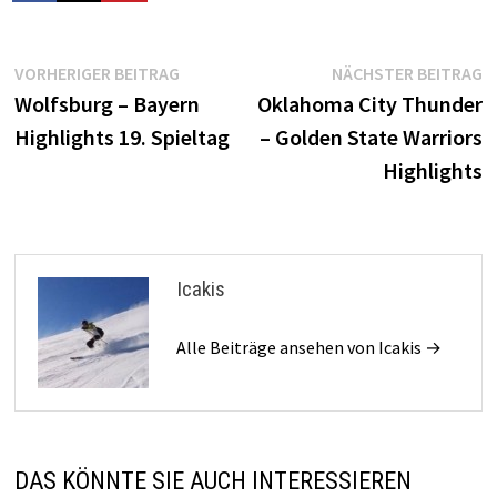
Beitragsnavigation
Vorheriger
N
VORHERIGER BEITRAG
NÄCHSTER BEITRAG
Beitrag:
B
Wolfsburg – Bayern
Oklahoma City Thunder
Highlights 19. Spieltag
– Golden State Warriors
Highlights
Icakis
Alle Beiträge ansehen von Icakis →
DAS KÖNNTE SIE AUCH INTERESSIEREN