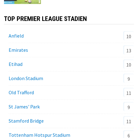
TOP PREMIER LEAGUE STADIEN
Anfield
10
Emirates
13
Etihad
10
London Stadium
9
Old Trafford
11
St James' Park
9
Stamford Bridge
11
Tottenham Hotspur Stadium
6