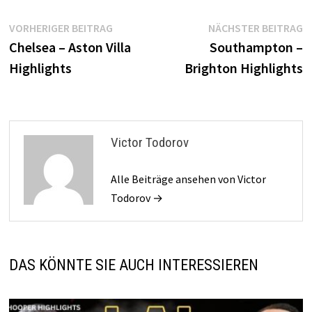
Beitragsnavigation
Vorheriger
N
VORHERIGER BEITRAG
NÄCHSTER BEITRAG
Beitrag:
B
Chelsea – Aston Villa
Southampton –
Highlights
Brighton Highlights
Victor Todorov
Alle Beiträge ansehen von Victor
Todorov →
DAS KÖNNTE SIE AUCH INTERESSIEREN