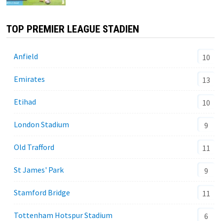
TOP PREMIER LEAGUE STADIEN
Anfield
10
Emirates
13
Etihad
10
London Stadium
9
Old Trafford
11
St James' Park
9
Stamford Bridge
11
Tottenham Hotspur Stadium
6