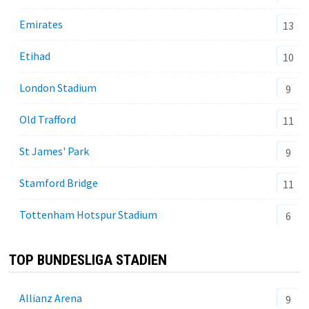
Emirates
13
Etihad
10
London Stadium
9
Old Trafford
11
St James' Park
9
Stamford Bridge
11
Tottenham Hotspur Stadium
6
TOP BUNDESLIGA STADIEN
Allianz Arena
9