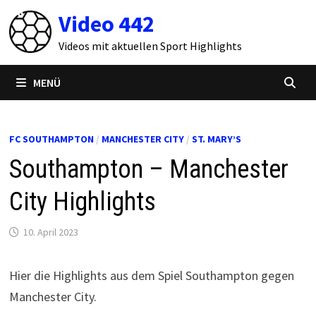
Zum
Video 442
Inhalt
springen
Videos mit aktuellen Sport Highlights
MENÜ
FC SOUTHAMPTON
/
MANCHESTER CITY
/
ST. MARY’S
Southampton – Manchester
City Highlights
10. April 2023
Hier die Highlights aus dem Spiel Southampton gegen
Manchester City.