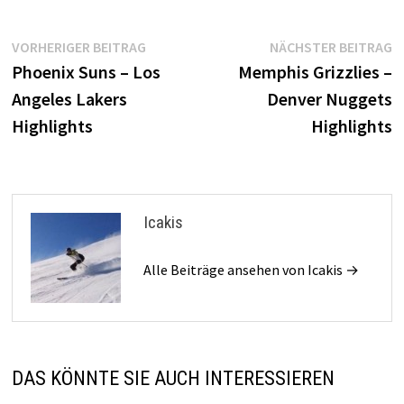
Beitragsnavigation
Vorheriger
N
VORHERIGER BEITRAG
NÄCHSTER BEITRAG
Beitrag:
B
Phoenix Suns – Los
Memphis Grizzlies –
Angeles Lakers
Denver Nuggets
Highlights
Highlights
Icakis
Alle Beiträge ansehen von Icakis →
DAS KÖNNTE SIE AUCH INTERESSIEREN