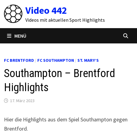
Zum
Video 442
Inhalt
springen
Videos mit aktuellen Sport Highlights
MENÜ
FC BRENTFORD
/
FC SOUTHAMPTON
/
ST. MARY’S
Southampton – Brentford
Highlights
17. März 2023
Hier die Highlights aus dem Spiel Southampton gegen
Brentford.