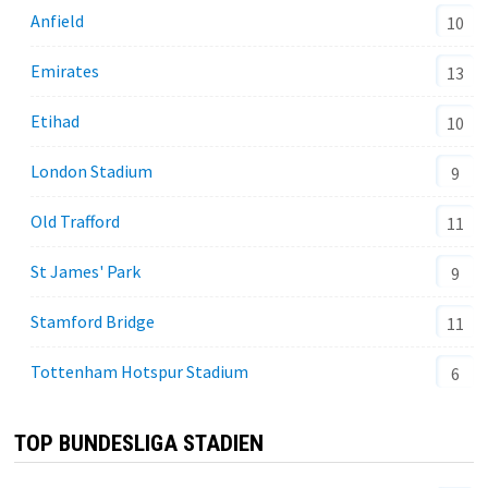
Anfield
10
Emirates
13
Etihad
10
London Stadium
9
Old Trafford
11
St James' Park
9
Stamford Bridge
11
Tottenham Hotspur Stadium
6
TOP BUNDESLIGA STADIEN