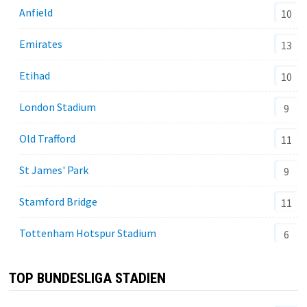
Anfield
10
Emirates
13
Etihad
10
London Stadium
9
Old Trafford
11
St James' Park
9
Stamford Bridge
11
Tottenham Hotspur Stadium
6
TOP BUNDESLIGA STADIEN