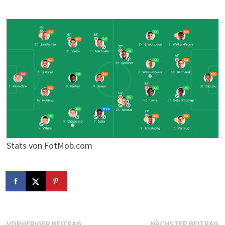
Stats von FotMob.com
Vorheriger
N
VORHERIGER BEITRAG
NÄCHSTER BEITRAG