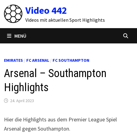
Zum
Video 442
Inhalt
springen
Videos mit aktuellen Sport Highlights
MENÜ
EMIRATES
/
FC ARSENAL
/
FC SOUTHAMPTON
Arsenal – Southampton
Highlights
24. April 2023
Hier die Highlights aus dem Premier League Spiel
Arsenal gegen Southampton.