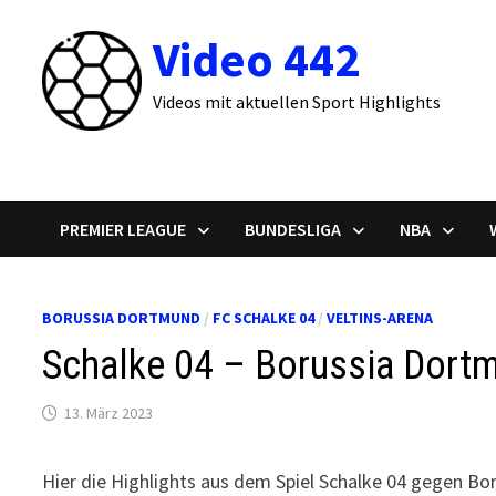
Zum
Video 442
Inhalt
springen
Videos mit aktuellen Sport Highlights
PREMIER LEAGUE
BUNDESLIGA
NBA
BORUSSIA DORTMUND
/
FC SCHALKE 04
/
VELTINS-ARENA
Schalke 04 – Borussia Dortm
13. März 2023
Hier die Highlights aus dem Spiel Schalke 04 gegen B