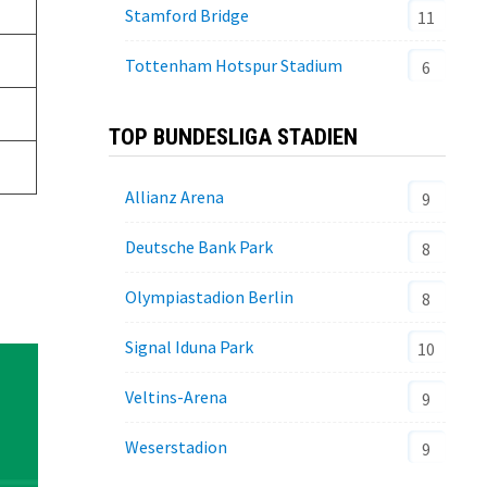
Stamford Bridge
11
Tottenham Hotspur Stadium
6
TOP BUNDESLIGA STADIEN
Allianz Arena
9
Deutsche Bank Park
8
Olympiastadion Berlin
8
Signal Iduna Park
10
Veltins-Arena
9
Weserstadion
9