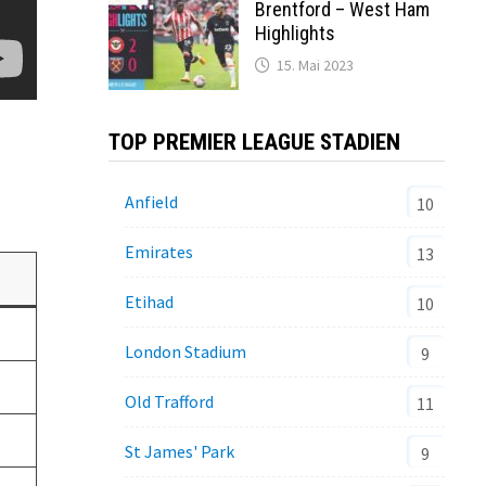
Brentford – West Ham
Highlights
15. Mai 2023
TOP PREMIER LEAGUE STADIEN
Anfield
10
Emirates
13
Etihad
10
London Stadium
9
Old Trafford
11
St James' Park
9