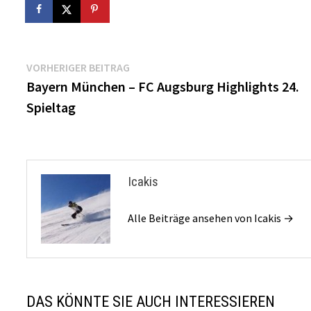
Beitragsnavigation
Vorheriger
VORHERIGER BEITRAG
Beitrag:
Bayern München – FC Augsburg Highlights 24.
Spieltag
Icakis
Alle Beiträge ansehen von Icakis →
DAS KÖNNTE SIE AUCH INTERESSIEREN