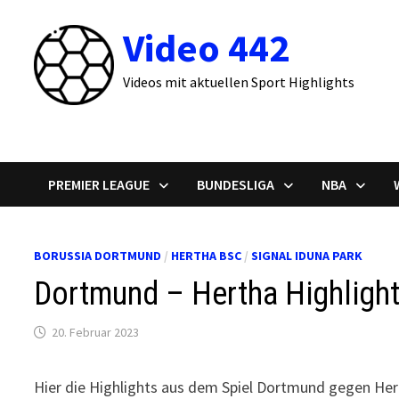
Zum
Video 442
Inhalt
springen
Videos mit aktuellen Sport Highlights
PREMIER LEAGUE
BUNDESLIGA
NBA
BORUSSIA DORTMUND
/
HERTHA BSC
/
SIGNAL IDUNA PARK
Dortmund – Hertha Highlight
20. Februar 2023
Hier die Highlights aus dem Spiel Dortmund gegen Her