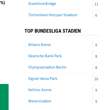
Stamford Bridge
11
Tottenham Hotspur Stadium
6
TOP BUNDESLIGA STADIEN
Allianz Arena
9
Deutsche Bank Park
8
Olympiastadion Berlin
8
Signal Iduna Park
10
Veltins-Arena
9
Weserstadion
9