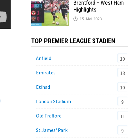
Brentford – West Ham
Highlights
15. Mai 2023
TOP PREMIER LEAGUE STADIEN
Anfield
10
Emirates
13
Etihad
10
London Stadium
9
Old Trafford
11
St James' Park
9