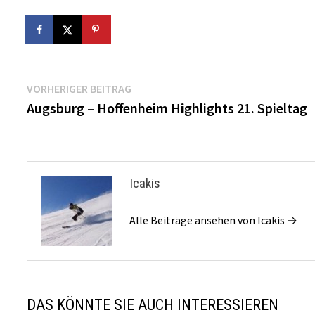
Beitragsnavigation
Vorheriger
VORHERIGER BEITRAG
Beitrag:
Augsburg – Hoffenheim Highlights 21. Spieltag
Icakis
Alle Beiträge ansehen von Icakis →
DAS KÖNNTE SIE AUCH INTERESSIEREN