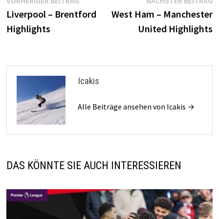
Beitragsnavigation
VORHERIGER BEITRAG
NÄCHSTER BEITRAG
Beitrag:
B
Liverpool – Brentford
West Ham – Manchester
Highlights
United Highlights
Icakis
Alle Beiträge ansehen von Icakis →
DAS KÖNNTE SIE AUCH INTERESSIEREN