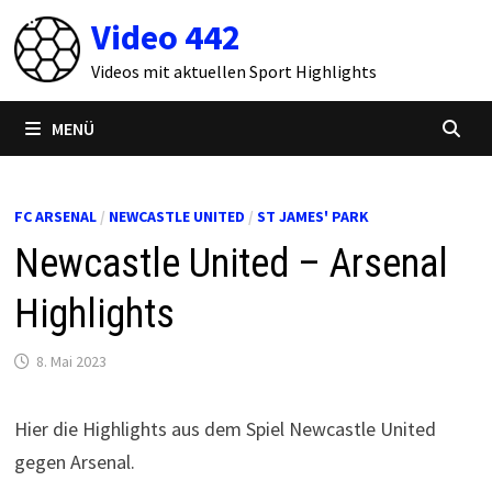
Zum
Video 442
Inhalt
springen
Videos mit aktuellen Sport Highlights
MENÜ
FC ARSENAL
/
NEWCASTLE UNITED
/
ST JAMES' PARK
Newcastle United – Arsenal
Highlights
8. Mai 2023
Hier die Highlights aus dem Spiel Newcastle United
gegen Arsenal.