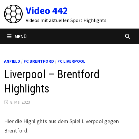
Zum
Video 442
Inhalt
springen
Videos mit aktuellen Sport Highlights
MENÜ
ANFIELD
/
FC BRENTFORD
/
FC LIVERPOOL
Liverpool – Brentford
Highlights
8. Mai 2023
Hier die Highlights aus dem Spiel Liverpool gegen
Brentford.