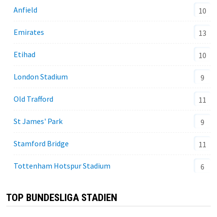
Anfield
10
Emirates
13
Etihad
10
London Stadium
9
Old Trafford
11
St James' Park
9
Stamford Bridge
11
Tottenham Hotspur Stadium
6
TOP BUNDESLIGA STADIEN