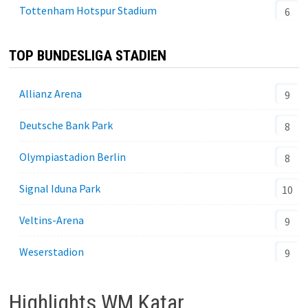
Tottenham Hotspur Stadium
6
TOP BUNDESLIGA STADIEN
Allianz Arena
9
Deutsche Bank Park
8
Olympiastadion Berlin
8
Signal Iduna Park
10
Veltins-Arena
9
Weserstadion
9
Highlights WM Katar