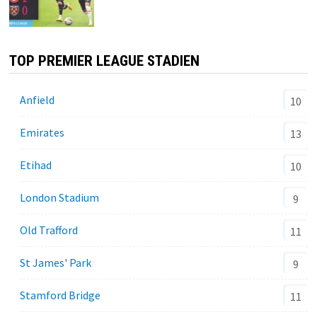
TOP PREMIER LEAGUE STADIEN
Anfield
10
Emirates
13
Etihad
10
London Stadium
9
Old Trafford
11
St James' Park
9
Stamford Bridge
11