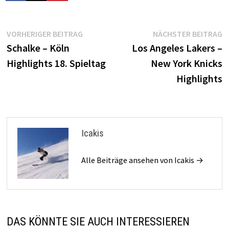
Beitragsnavigation
Vorheriger
N
VORHERIGER BEITRAG
NÄCHSTER BEITRAG
Beitrag:
B
Schalke – Köln
Los Angeles Lakers –
Highlights 18. Spieltag
New York Knicks
Highlights
Icakis
Alle Beiträge ansehen von Icakis →
DAS KÖNNTE SIE AUCH INTERESSIEREN