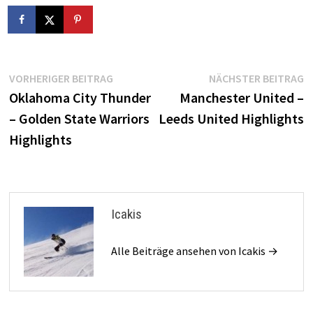
Beitragsnavigation
Vorheriger
N
VORHERIGER BEITRAG
NÄCHSTER BEITRAG
Beitrag:
B
Oklahoma City Thunder
Manchester United –
– Golden State Warriors
Leeds United Highlights
Highlights
Icakis
Alle Beiträge ansehen von Icakis →