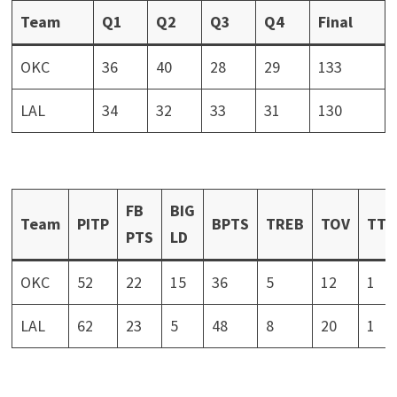
Team
Q1
Q2
Q3
Q4
Final
OKC
36
40
28
29
133
LAL
34
32
33
31
130
FB
BIG
Team
PITP
BPTS
TREB
TOV
TTO
PTS
LD
OKC
52
22
15
36
5
12
1
LAL
62
23
5
48
8
20
1