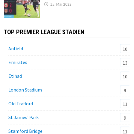
15. Mai 2023
TOP PREMIER LEAGUE STADIEN
Anfield
10
Emirates
13
Etihad
10
London Stadium
9
Old Trafford
11
St James' Park
9
Stamford Bridge
11