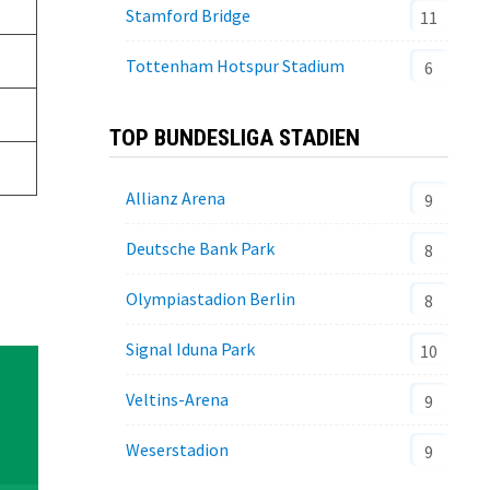
Stamford Bridge
11
Tottenham Hotspur Stadium
6
TOP BUNDESLIGA STADIEN
Allianz Arena
9
Deutsche Bank Park
8
Olympiastadion Berlin
8
Signal Iduna Park
10
Veltins-Arena
9
Weserstadion
9