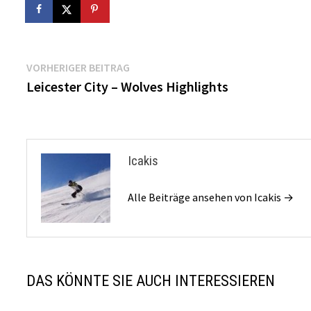
Beitragsnavigation
Vorheriger
VORHERIGER BEITRAG
Beitrag:
Leicester City – Wolves Highlights
Icakis
Alle Beiträge ansehen von Icakis →
DAS KÖNNTE SIE AUCH INTERESSIEREN