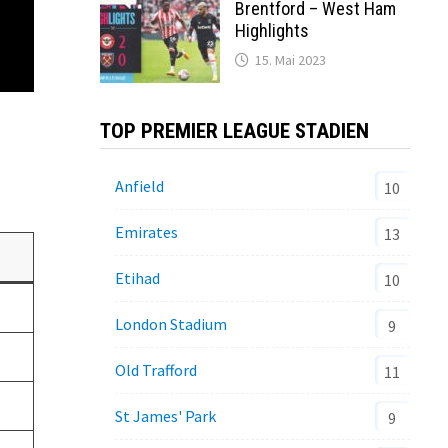
Brentford – West Ham
Highlights
15. Mai 2023
TOP PREMIER LEAGUE STADIEN
Anfield
10
Emirates
13
Etihad
10
London Stadium
9
Old Trafford
11
St James' Park
9