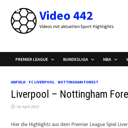
Zum
Video 442
Inhalt
springen
Videos mit aktuellen Sport Highlights
PREMIER LEAGUE
BUNDESLIGA
NBA
ANFIELD
/
FC LIVERPOOL
/
NOTTINGHAM FOREST
Liverpool – Nottingham Fore
24. April 2023
Hier die Highlights aus dem Premier League Spiel Liv