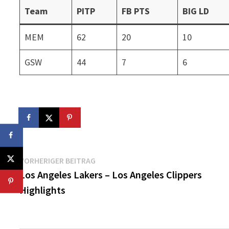
Team
PITP
FB PTS
BIG LD
MEM
62
20
10
GSW
44
7
6
Beitragsnavigation
Vorheriger
VORHERIGER BEITRAG
Beitrag:
Los Angeles Lakers – Los Angeles Clippers
Highlights