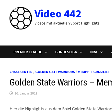
Zum
Video 442
Inhalt
springen
Videos mit aktuellen Sport Highlights
PREMIER LEAGUE
BUNDESLIGA
NBA
CHASE CENTER
/
GOLDEN GATE WARRIORS
/
MEMPHIS GRIZZLIES
Golden State Warriors – Mem
26. Januar 2023
Hier die Highlights aus dem Spiel Golden State Warrio