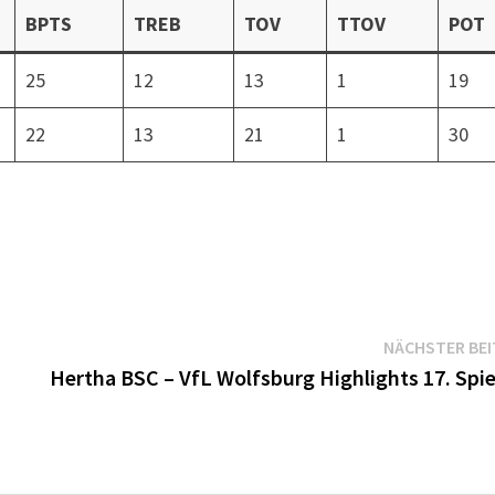
BPTS
TREB
TOV
TTOV
POT
25
12
13
1
19
22
13
21
1
30
NÄCHSTER BE
Hertha BSC – VfL Wolfsburg Highlights 17. Spie