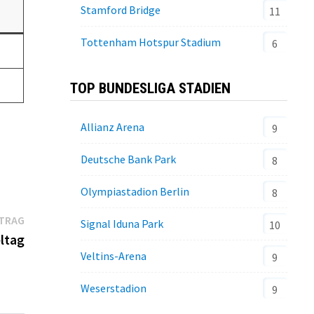
Stamford Bridge
11
Tottenham Hotspur Stadium
6
TOP BUNDESLIGA STADIEN
Allianz Arena
9
Deutsche Bank Park
8
Olympiastadion Berlin
8
Nächster
ITRAG
Signal Iduna Park
10
Beitrag:
ltag
Veltins-Arena
9
Weserstadion
9