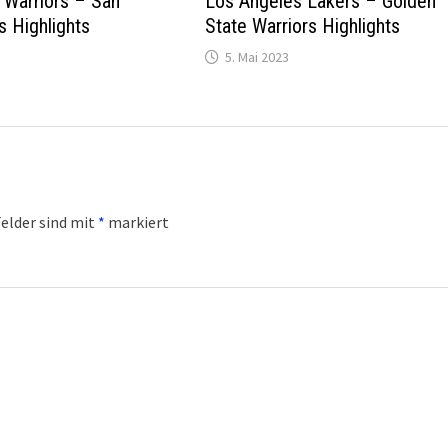
 Warriors – San
Los Angeles Lakers – Golden
s Highlights
State Warriors Highlights
5. Mai 2023
Felder sind mit
*
markiert