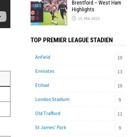
Brentford – West Ham
Highlights
15. Mai 2023
TOP PREMIER LEAGUE STADIEN
Anfield
10
Emirates
13
Etihad
10
London Stadium
9
Old Trafford
11
St James' Park
9