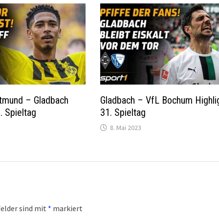
rtmund – Gladbach
Gladbach – VfL Bochum Highli
. Spieltag
31. Spieltag
8. Mai 2023
Felder sind mit
*
markiert