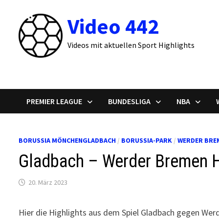
Zum
Video 442
Inhalt
springen
Videos mit aktuellen Sport Highlights
PREMIER LEAGUE
BUNDESLIGA
NBA
BORUSSIA MÖNCHENGLADBACH
/
BORUSSIA-PARK
/
WERDER BRE
Gladbach – Werder Bremen Hi
20. März 2023
Hier die Highlights aus dem Spiel Gladbach gegen Wer