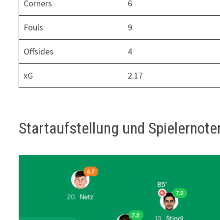
Corners
6
Fouls
9
Offsides
4
xG
2.17
Startaufstellung und Spielernote