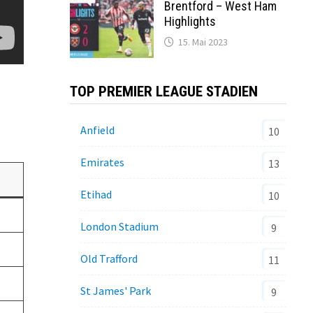
Brentford – West Ham
Highlights
15. Mai 2023
TOP PREMIER LEAGUE STADIEN
Anfield
10
Emirates
13
Etihad
10
London Stadium
9
Old Trafford
11
St James' Park
9