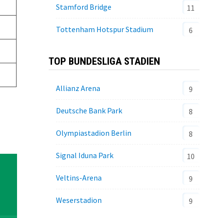
Stamford Bridge
11
Tottenham Hotspur Stadium
6
TOP BUNDESLIGA STADIEN
Allianz Arena
9
Deutsche Bank Park
8
Olympiastadion Berlin
8
Signal Iduna Park
10
Veltins-Arena
9
Weserstadion
9