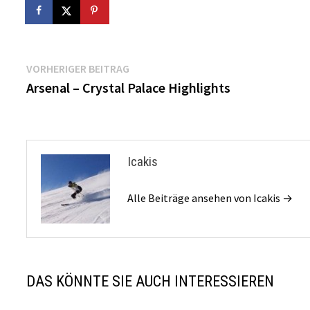
Beitragsnavigation
Vorheriger
VORHERIGER BEITRAG
Beitrag:
Arsenal – Crystal Palace Highlights
Icakis
Alle Beiträge ansehen von Icakis →
DAS KÖNNTE SIE AUCH INTERESSIEREN