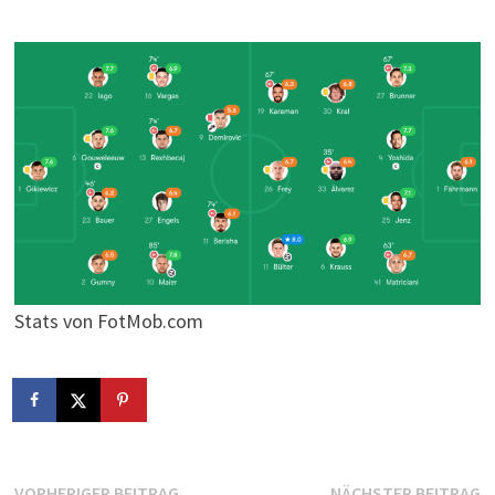
Stats von FotMob.com
Vorheriger
N
VORHERIGER BEITRAG
NÄCHSTER BEITRAG