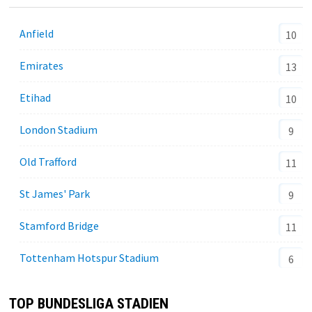
Anfield
10
Emirates
13
Etihad
10
London Stadium
9
Old Trafford
11
St James' Park
9
Stamford Bridge
11
Tottenham Hotspur Stadium
6
TOP BUNDESLIGA STADIEN