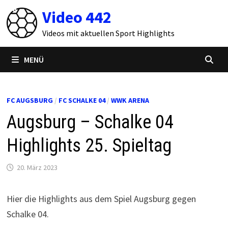
Zum
Video 442
Inhalt
springen
Videos mit aktuellen Sport Highlights
MENÜ
FC AUGSBURG
/
FC SCHALKE 04
/
WWK ARENA
Augsburg – Schalke 04
Highlights 25. Spieltag
20. März 2023
Hier die Highlights aus dem Spiel Augsburg gegen
Schalke 04.