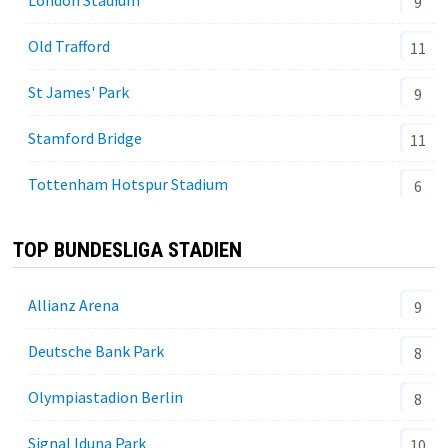
9
Old Trafford
11
St James' Park
9
Stamford Bridge
11
Tottenham Hotspur Stadium
6
TOP BUNDESLIGA STADIEN
Allianz Arena
9
Deutsche Bank Park
8
Olympiastadion Berlin
8
Signal Iduna Park
10