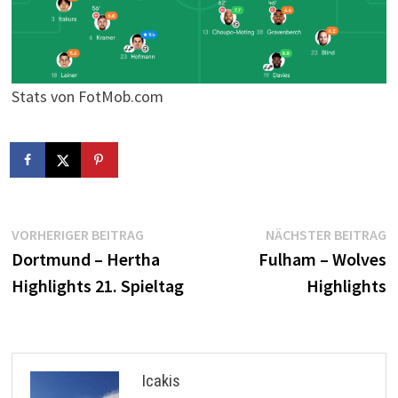
Stats von FotMob.com
Beitragsnavigation
Vorheriger
N
VORHERIGER BEITRAG
NÄCHSTER BEITRAG
Beitrag:
B
Dortmund – Hertha
Fulham – Wolves
Highlights 21. Spieltag
Highlights
Icakis