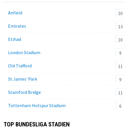
Anfield
10
Emirates
13
Etihad
10
London Stadium
9
Old Trafford
11
St James' Park
9
Stamford Bridge
11
Tottenham Hotspur Stadium
6
TOP BUNDESLIGA STADIEN