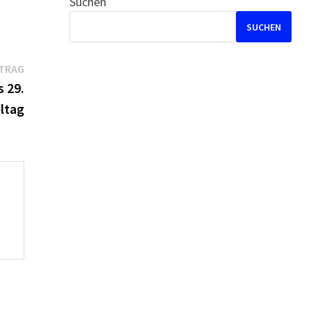
Suchen
SUCHEN
Nächster
ITRAG
Beitrag:
 29.
ltag