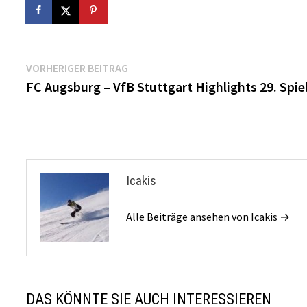
Beitragsnavigation
Vorheriger
VORHERIGER BEITRAG
Beitrag:
FC Augsburg – VfB Stuttgart Highlights 29. Spie
Icakis
Alle Beiträge ansehen von Icakis →
DAS KÖNNTE SIE AUCH INTERESSIEREN