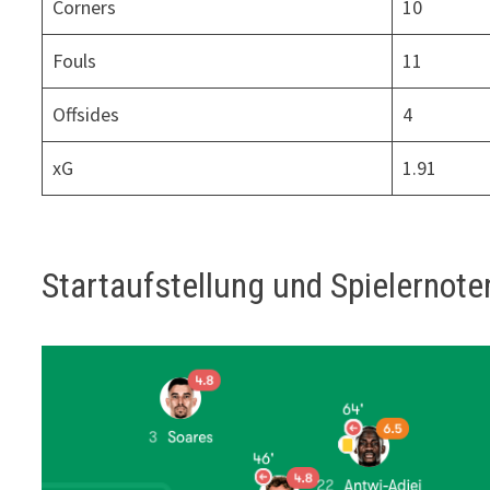
Corners
10
Fouls
11
Offsides
4
xG
1.91
Startaufstellung und Spielernote