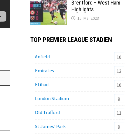
Brentford – West Ham
Highlights
15. Mai 2023
TOP PREMIER LEAGUE STADIEN
Anfield
10
Emirates
13
Etihad
10
London Stadium
9
Old Trafford
11
St James' Park
9