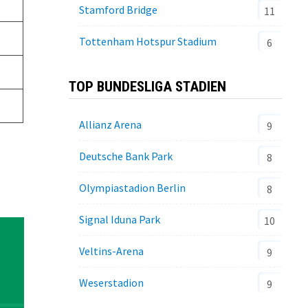
Stamford Bridge
11
Tottenham Hotspur Stadium
6
TOP BUNDESLIGA STADIEN
Allianz Arena
9
Deutsche Bank Park
8
Olympiastadion Berlin
8
Signal Iduna Park
10
Veltins-Arena
9
Weserstadion
9