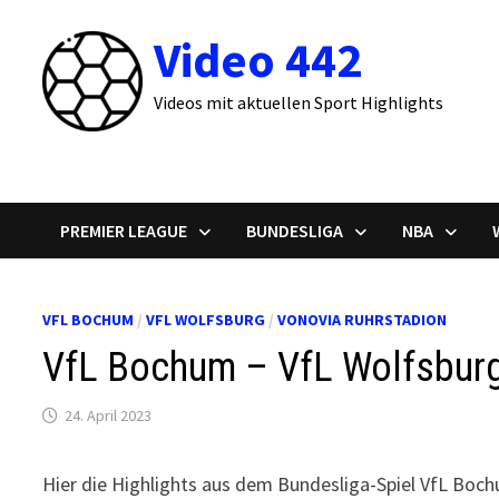
Zum
Video 442
Inhalt
springen
Videos mit aktuellen Sport Highlights
PREMIER LEAGUE
BUNDESLIGA
NBA
VFL BOCHUM
/
VFL WOLFSBURG
/
VONOVIA RUHRSTADION
VfL Bochum – VfL Wolfsburg 
24. April 2023
Hier die Highlights aus dem Bundesliga-Spiel VfL Boc