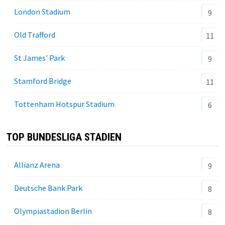
London Stadium
9
Old Trafford
11
St James' Park
9
Stamford Bridge
11
Tottenham Hotspur Stadium
6
TOP BUNDESLIGA STADIEN
Allianz Arena
9
Deutsche Bank Park
8
Olympiastadion Berlin
8