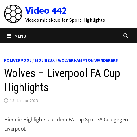
Zum
Video 442
Inhalt
springen
Videos mit aktuellen Sport Highlights
MENÜ
FC LIVERPOOL
/
MOLINEUX
/
WOLVERHAMPTON WANDERERS
Wolves – Liverpool FA Cup
Highlights
18. Januar 2023
Hier die Highlights aus dem FA Cup Spiel FA Cup gegen
Liverpool.