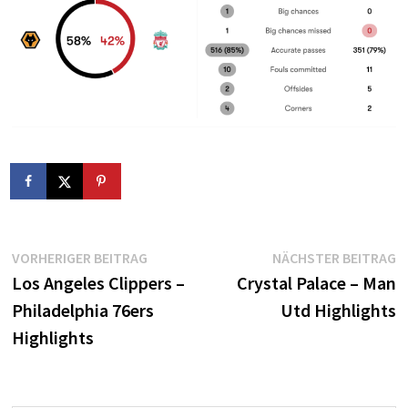
Beitragsnavigation
Vorheriger
N
VORHERIGER BEITRAG
NÄCHSTER BEITRAG
Beitrag:
B
Los Angeles Clippers –
Crystal Palace – Man
Philadelphia 76ers
Utd Highlights
Highlights