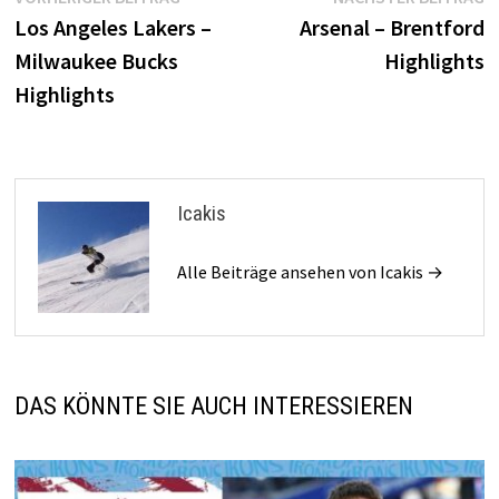
Beitragsnavigation
Beitrag:
B
Los Angeles Lakers –
Arsenal – Brentford
Milwaukee Bucks
Highlights
Highlights
Icakis
Alle Beiträge ansehen von Icakis →
DAS KÖNNTE SIE AUCH INTERESSIEREN