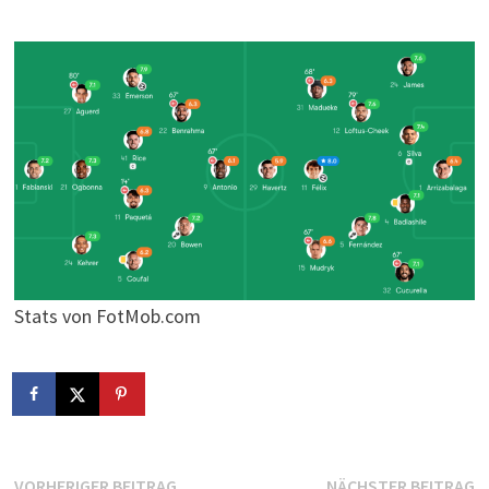
Stats von FotMob.com
Vorheriger
N
VORHERIGER BEITRAG
NÄCHSTER BEITRAG