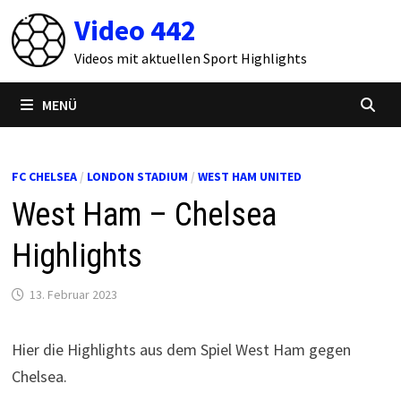
Zum
Video 442
Inhalt
springen
Videos mit aktuellen Sport Highlights
MENÜ
FC CHELSEA
/
LONDON STADIUM
/
WEST HAM UNITED
West Ham – Chelsea
Highlights
13. Februar 2023
Hier die Highlights aus dem Spiel West Ham gegen
Chelsea.