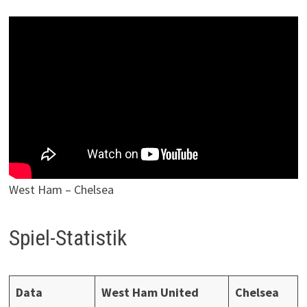
West Ham – Chelsea
Spiel-Statistik
Data
West Ham United
Chelsea