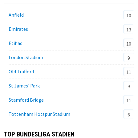
Anfield
10
Emirates
13
Etihad
10
London Stadium
9
Old Trafford
11
St James' Park
9
Stamford Bridge
11
Tottenham Hotspur Stadium
6
TOP BUNDESLIGA STADIEN