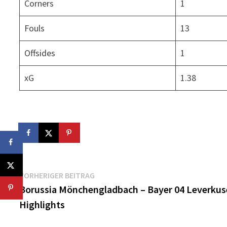
Corners
1
Fouls
13
Offsides
1
xG
1.38
Beitragsnavigation
Vorheriger
VORHERIGER BEITRAG
Beitrag:
Borussia Mönchengladbach – Bayer 04 Leverku
Highlights