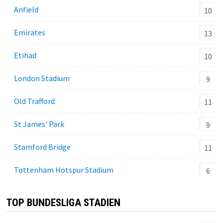
Anfield
10
Emirates
13
Etihad
10
London Stadium
9
Old Trafford
11
St James' Park
9
Stamford Bridge
11
Tottenham Hotspur Stadium
6
TOP BUNDESLIGA STADIEN