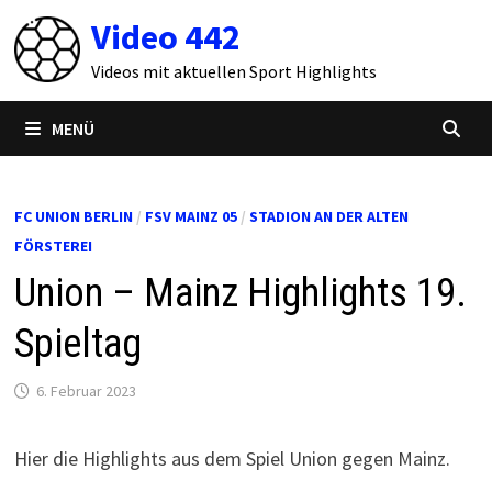
Zum
Video 442
Inhalt
springen
Videos mit aktuellen Sport Highlights
MENÜ
FC UNION BERLIN
/
FSV MAINZ 05
/
STADION AN DER ALTEN
FÖRSTEREI
Union – Mainz Highlights 19.
Spieltag
6. Februar 2023
Hier die Highlights aus dem Spiel Union gegen Mainz.