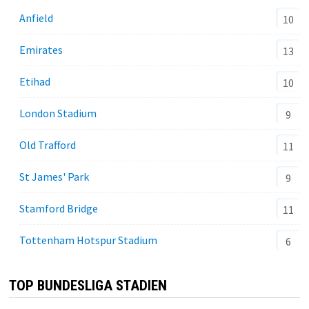
Anfield
10
Emirates
13
Etihad
10
London Stadium
9
Old Trafford
11
St James' Park
9
Stamford Bridge
11
Tottenham Hotspur Stadium
6
TOP BUNDESLIGA STADIEN