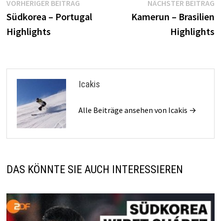
Beitragsnavigation
Vorheriger
N
VORHERIGER BEITRAG
NÄCHSTER BEITRAG
Beitrag:
B
Südkorea – Portugal
Kamerun – Brasilien
Highlights
Highlights
Icakis
Alle Beiträge ansehen von Icakis →
DAS KÖNNTE SIE AUCH INTERESSIEREN