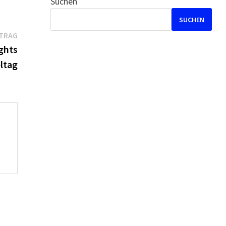
Suchen
SUCHEN
Nächster
ITRAG
Beitrag:
ghts
eltag