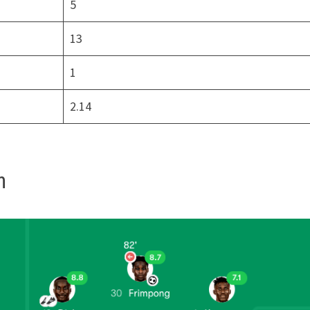
5
13
1
2.14
n