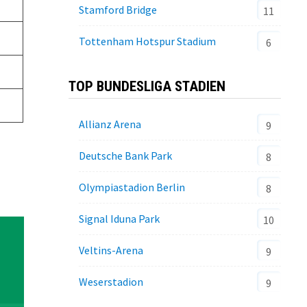
Stamford Bridge
11
Tottenham Hotspur Stadium
6
TOP BUNDESLIGA STADIEN
Allianz Arena
9
Deutsche Bank Park
8
Olympiastadion Berlin
8
Signal Iduna Park
10
Veltins-Arena
9
Weserstadion
9