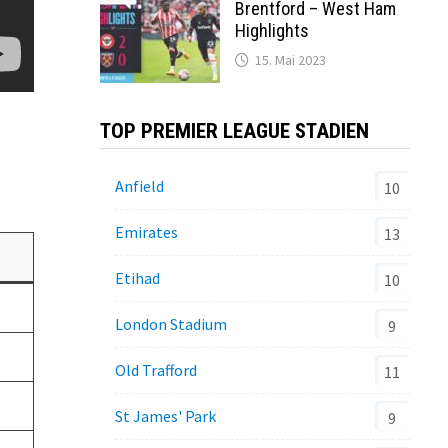
Brentford – West Ham
Highlights
15. Mai 2023
TOP PREMIER LEAGUE STADIEN
Anfield
10
Emirates
13
Etihad
10
London Stadium
9
Old Trafford
11
St James' Park
9