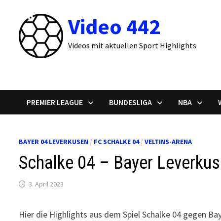
Zum
Video 442
Inhalt
springen
Videos mit aktuellen Sport Highlights
PREMIER LEAGUE
BUNDESLIGA
NBA
BAYER 04 LEVERKUSEN
/
FC SCHALKE 04
/
VELTINS-ARENA
Schalke 04 – Bayer Leverkuse
3. April 2023
Hier die Highlights aus dem Spiel Schalke 04 gegen Ba