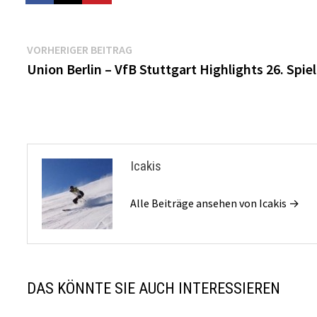
Beitragsnavigation
Vorheriger
VORHERIGER BEITRAG
Beitrag:
Union Berlin – VfB Stuttgart Highlights 26. Spie
Icakis
Alle Beiträge ansehen von Icakis →
DAS KÖNNTE SIE AUCH INTERESSIEREN