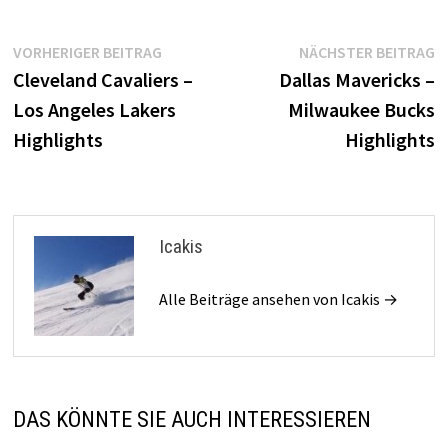
Beitragsnavigation
Vorheriger
N
VORHERIGER BEITRAG
NÄCHSTER BEITRAG
Beitrag:
B
Cleveland Cavaliers –
Dallas Mavericks –
Los Angeles Lakers
Milwaukee Bucks
Highlights
Highlights
Icakis
Alle Beiträge ansehen von Icakis →
DAS KÖNNTE SIE AUCH INTERESSIEREN