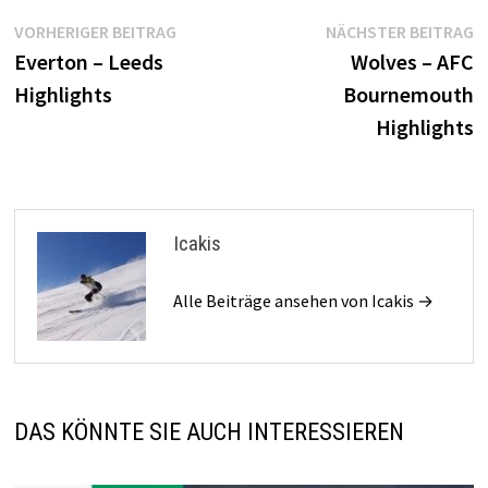
Beitragsnavigation
Vorheriger
N
VORHERIGER BEITRAG
NÄCHSTER BEITRAG
Beitrag:
B
Everton – Leeds
Wolves – AFC
Highlights
Bournemouth
Highlights
Icakis
Alle Beiträge ansehen von Icakis →
DAS KÖNNTE SIE AUCH INTERESSIEREN