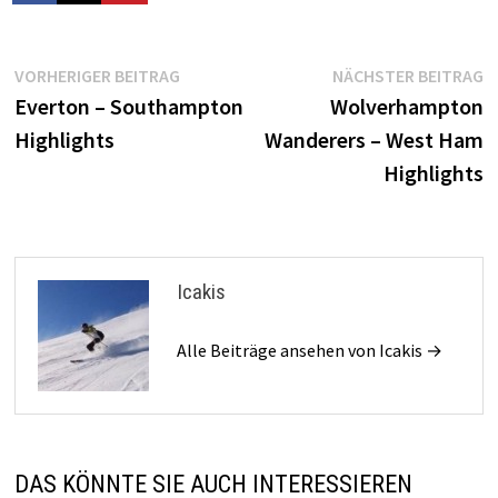
Beitragsnavigation
Vorheriger
N
VORHERIGER BEITRAG
NÄCHSTER BEITRAG
Beitrag:
B
Everton – Southampton
Wolverhampton
Highlights
Wanderers – West Ham
Highlights
Icakis
Alle Beiträge ansehen von Icakis →
DAS KÖNNTE SIE AUCH INTERESSIEREN