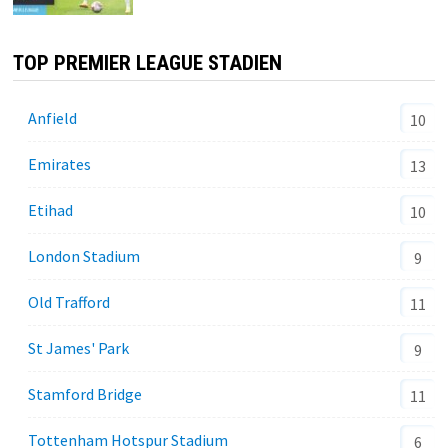
TOP PREMIER LEAGUE STADIEN
Anfield
10
Emirates
13
Etihad
10
London Stadium
9
Old Trafford
11
St James' Park
9
Stamford Bridge
11
Tottenham Hotspur Stadium
6