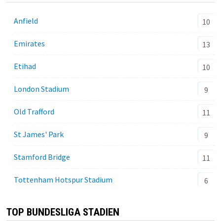
Anfield
10
Emirates
13
Etihad
10
London Stadium
9
Old Trafford
11
St James' Park
9
Stamford Bridge
11
Tottenham Hotspur Stadium
6
TOP BUNDESLIGA STADIEN