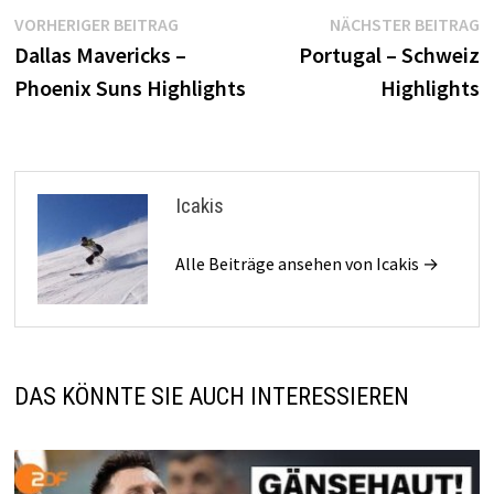
Beitragsnavigation
Vorheriger
N
VORHERIGER BEITRAG
NÄCHSTER BEITRAG
Beitrag:
B
Dallas Mavericks –
Portugal – Schweiz
Phoenix Suns Highlights
Highlights
Icakis
Alle Beiträge ansehen von Icakis →
DAS KÖNNTE SIE AUCH INTERESSIEREN