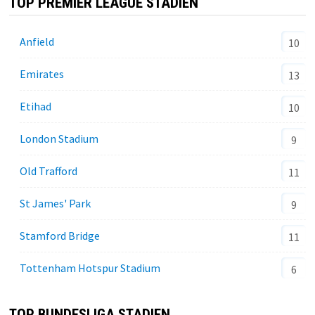
TOP PREMIER LEAGUE STADIEN
Anfield
10
Emirates
13
Etihad
10
London Stadium
9
Old Trafford
11
St James' Park
9
Stamford Bridge
11
Tottenham Hotspur Stadium
6
TOP BUNDESLIGA STADIEN