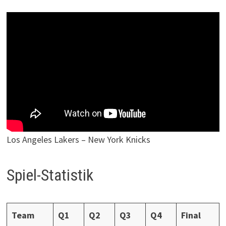
Los Angeles Lakers – New York Knicks
Spiel-Statistik
Team
Q1
Q2
Q3
Q4
Final