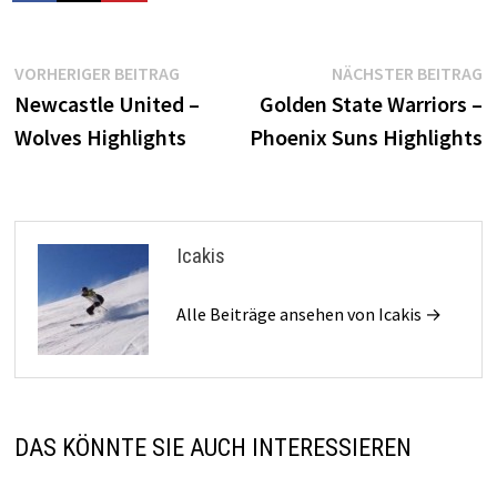
Beitragsnavigation
Vorheriger
N
VORHERIGER BEITRAG
NÄCHSTER BEITRAG
Beitrag:
B
Newcastle United –
Golden State Warriors –
Wolves Highlights
Phoenix Suns Highlights
Icakis
Alle Beiträge ansehen von Icakis →
DAS KÖNNTE SIE AUCH INTERESSIEREN