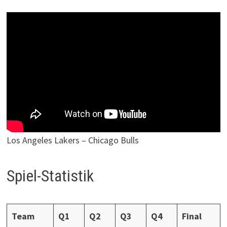
Los Angeles Lakers – Chicago Bulls
Spiel-Statistik
Team
Q1
Q2
Q3
Q4
Final