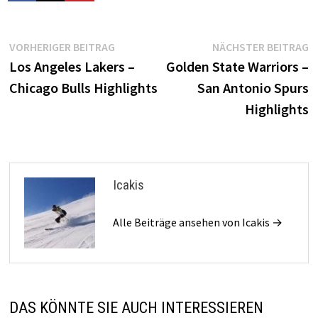
Beitragsnavigation
Vorheriger
N
VORHERIGER BEITRAG
NÄCHSTER BEITRAG
Beitrag:
B
Los Angeles Lakers –
Golden State Warriors –
Chicago Bulls Highlights
San Antonio Spurs
Highlights
Icakis
Alle Beiträge ansehen von Icakis →
DAS KÖNNTE SIE AUCH INTERESSIEREN