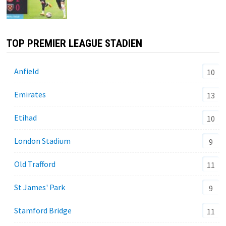
TOP PREMIER LEAGUE STADIEN
Anfield
10
Emirates
13
Etihad
10
London Stadium
9
Old Trafford
11
St James' Park
9
Stamford Bridge
11