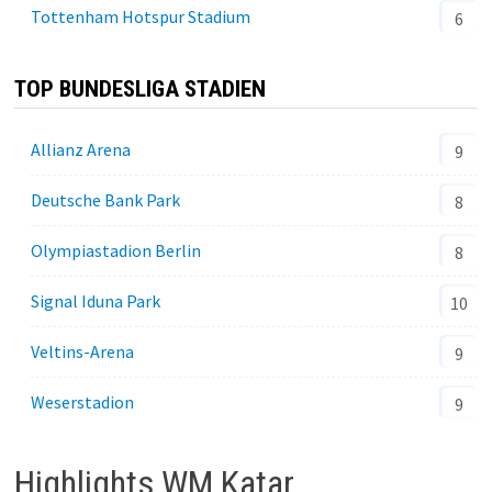
Tottenham Hotspur Stadium
6
TOP BUNDESLIGA STADIEN
Allianz Arena
9
Deutsche Bank Park
8
Olympiastadion Berlin
8
Signal Iduna Park
10
Veltins-Arena
9
Weserstadion
9
Highlights WM Katar