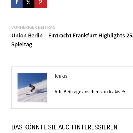
Beitragsnavigation
Vorheriger
VORHERIGER BEITRAG
Beitrag:
Union Berlin – Eintracht Frankfurt Highlights 25
Spieltag
Icakis
Alle Beiträge ansehen von Icakis →
DAS KÖNNTE SIE AUCH INTERESSIEREN