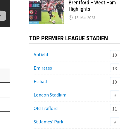
Brentford – West Ham
Highlights
15. Mai 2023
TOP PREMIER LEAGUE STADIEN
Anfield
10
Emirates
13
Etihad
10
London Stadium
9
Old Trafford
11
St James' Park
9