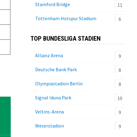
Stamford Bridge
11
Tottenham Hotspur Stadium
6
TOP BUNDESLIGA STADIEN
Allianz Arena
9
Deutsche Bank Park
8
Olympiastadion Berlin
8
Signal Iduna Park
10
Veltins-Arena
9
Weserstadion
9