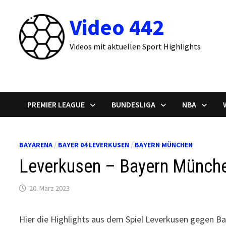
Zum
Video 442
Inhalt
springen
Videos mit aktuellen Sport Highlights
PREMIER LEAGUE
BUNDESLIGA
NBA
BAYARENA
/
BAYER 04 LEVERKUSEN
/
BAYERN MÜNCHEN
Leverkusen – Bayern München
20. März 2023
Hier die Highlights aus dem Spiel Leverkusen gegen B