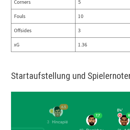
Corners
5
Fouls
10
Offsides
3
xG
1.36
Startaufstellung und Spielernote