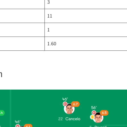
3
11
1
1.60
n