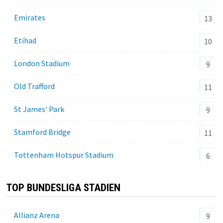
Emirates
13
Etihad
10
London Stadium
9
Old Trafford
11
St James' Park
9
Stamford Bridge
11
Tottenham Hotspur Stadium
6
TOP BUNDESLIGA STADIEN
Allianz Arena
9